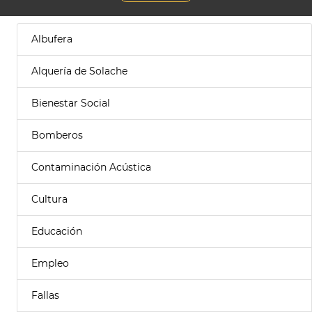
Albufera
Alquería de Solache
Bienestar Social
Bomberos
Contaminación Acústica
Cultura
Educación
Empleo
Fallas