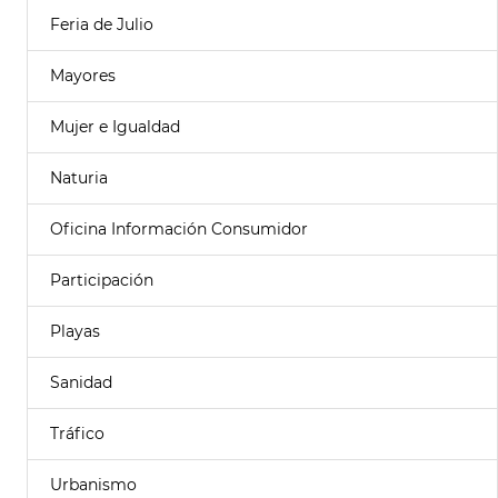
Feria de Julio
Mayores
Mujer e Igualdad
Naturia
Oficina Información Consumidor
Participación
Playas
Sanidad
Tráfico
Urbanismo