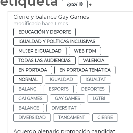
etiqueta
.
lgtbi
Cierre y balance Gay Games
modificado hace 1 mes
EDUCACIÓN Y DEPORTE
IGUALDAD Y POLÍTICAS INCLUSIVAS
MUJER E IGUALDAD
WEB FDM
TODAS LAS AUDIENCIAS
VALENCIA
EN PORTADA
EN PORTADA TEMÁTICA
NORMAL
IGUALDAD
IGUALTAT
BALANÇ
ESPORTS
DEPORTES
GAI GAMES
GAY GAMES
LGTBI
BALANCE
DIVERSITAT
DIVERSIDAD
TANCAMENT
CIERRE
Acuerdo plenario promoción candidatura Corpus Patrimonio Cultural Unesco