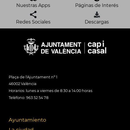
Nuestras Apps
Páginas de Interés
Redes Sociales
Descargas
Plaça de l'Ajuntament nº 1
46002 València
Horarios: lunes a viernes de 8:30 a 14:00 horas
Teléfono: 963 52 54 78
Ayuntamiento
La ciudad