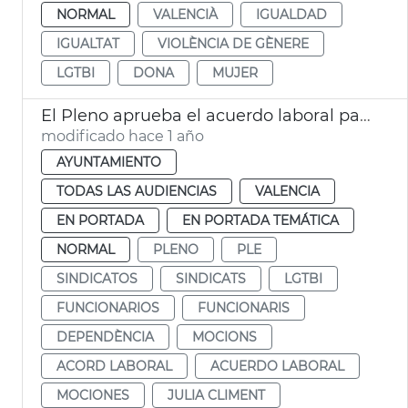
NORMAL
VALENCIÀ
IGUALDAD
IGUALTAT
VIOLÈNCIA DE GÈNERE
LGTBI
DONA
MUJER
El Pleno aprueba el acuerdo laboral para 2024-2027
modificado hace 1 año
AYUNTAMIENTO
TODAS LAS AUDIENCIAS
VALENCIA
EN PORTADA
EN PORTADA TEMÁTICA
NORMAL
PLENO
PLE
SINDICATOS
SINDICATS
LGTBI
FUNCIONARIOS
FUNCIONARIS
DEPENDÈNCIA
MOCIONS
ACORD LABORAL
ACUERDO LABORAL
MOCIONES
JULIA CLIMENT