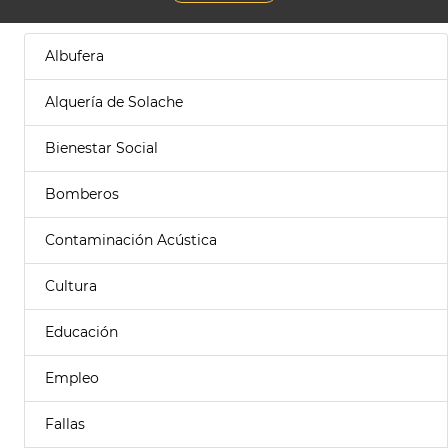
Albufera
Alquería de Solache
Bienestar Social
Bomberos
Contaminación Acústica
Cultura
Educación
Empleo
Fallas