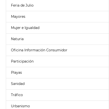
Feria de Julio
Mayores
Mujer e Igualdad
Naturia
Oficina Información Consumidor
Participación
Playas
Sanidad
Tráfico
Urbanismo