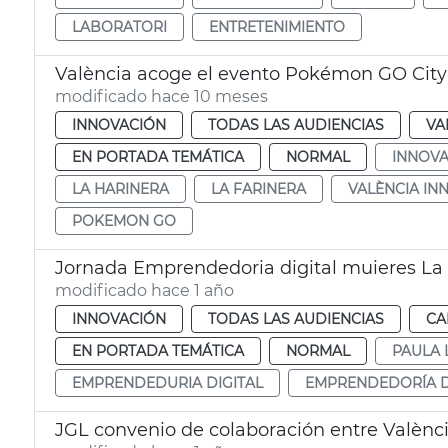
LABORATORI
ENTRETENIMIENTO
València acoge el evento Pokémon GO City 
modificado hace 10 meses
INNOVACIÓN
TODAS LAS AUDIENCIAS
VA
EN PORTADA TEMÁTICA
NORMAL
INNOVA
LA HARINERA
LA FARINERA
VALÈNCIA IN
POKEMON GO
Jornada Emprendedoria digital muieres La
modificado hace 1 año
INNOVACIÓN
TODAS LAS AUDIENCIAS
CA
EN PORTADA TEMÁTICA
NORMAL
PAULA 
EMPRENDEDURIA DIGITAL
EMPRENDEDORÍA D
JGL convenio de colaboración entre Valènci