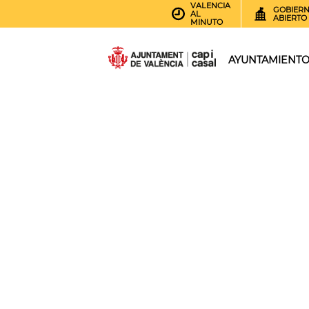
VALENCIA
GOBIER
AL
ABIERTO
MINUTO
AYUNTAMIENT