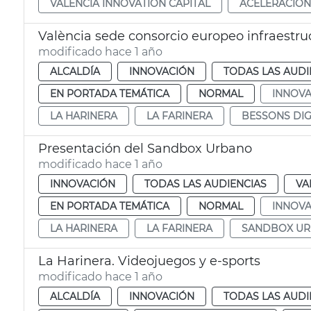
VALÈNCIA INNOVATION CAPITAL
ACELERACIÓN
València sede consorcio europeo infraestruc
modificado hace 1 año
ALCALDÍA
INNOVACIÓN
TODAS LAS AUDI
EN PORTADA TEMÁTICA
NORMAL
INNOVA
LA HARINERA
LA FARINERA
BESSONS DIG
Presentación del Sandbox Urbano
modificado hace 1 año
INNOVACIÓN
TODAS LAS AUDIENCIAS
VA
EN PORTADA TEMÁTICA
NORMAL
INNOVA
LA HARINERA
LA FARINERA
SANDBOX UR
La Harinera. Videojuegos y e-sports
modificado hace 1 año
ALCALDÍA
INNOVACIÓN
TODAS LAS AUDI