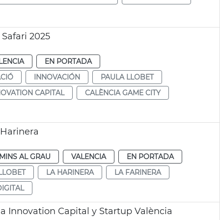
Safari 2025
LENCIA
EN PORTADA
CIÓ
INNOVACIÓN
PAULA LLOBET
NOVATION CAPITAL
CALÈNCIA GAME CITY
 Harinera
MINS AL GRAU
VALENCIA
EN PORTADA
LLOBET
LA HARINERA
LA FARINERA
IGITAL
a Innovation Capital y Startup València