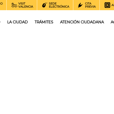
NO
VISIT
SEDE
CITA
A
VALENCIA
ELECTRÓNICA
PREVIA
O
LA CIUDAD
TRÁMITES
ATENCIÓN CIUDADANA
A