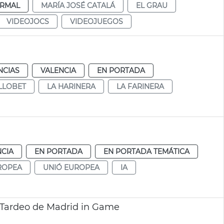
RMAL
MARÍA JOSÉ CATALÁ
EL GRAU
VIDEOJOCS
VIDEOJUEGOS
NCIAS
VALENCIA
EN PORTADA
LLOBET
LA HARINERA
LA FARINERA
NCIA
EN PORTADA
EN PORTADA TEMÁTICA
ROPEA
UNIÓ EUROPEA
IA
-Tardeo de Madrid in Game