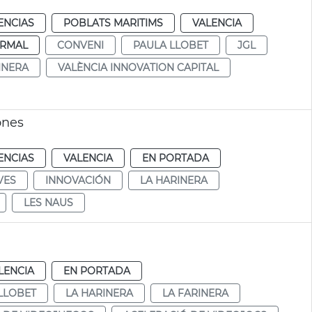
ENCIAS
POBLATS MARITIMS
VALENCIA
RMAL
CONVENI
PAULA LLOBET
JGL
INERA
VALÈNCIA INNOVATION CAPITAL
ones
ENCIAS
VALENCIA
EN PORTADA
VES
INNOVACIÓN
LA HARINERA
LES NAUS
LENCIA
EN PORTADA
LLOBET
LA HARINERA
LA FARINERA