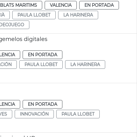
BLATS MARITIMS
VALENCIA
EN PORTADA
IÀ
PAULA LLOBET
LA HARINERA
IDEOJUEGO
gemelos digitales
LENCIA
EN PORTADA
ACIÓN
PAULA LLOBET
LA HARINERA
LENCIA
EN PORTADA
VES
INNOVACIÓN
PAULA LLOBET