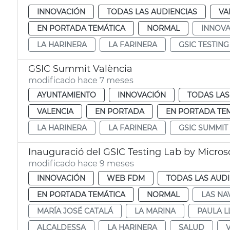
INNOVACIÓN
TODAS LAS AUDIENCIAS
VA
EN PORTADA TEMÁTICA
NORMAL
INNOVA
LA HARINERA
LA FARINERA
GSIC TESTING
GSIC Summit València
modificado hace 7 meses
AYUNTAMIENTO
INNOVACIÓN
TODAS LAS
VALENCIA
EN PORTADA
EN PORTADA TE
LA HARINERA
LA FARINERA
GSIC SUMMIT
Inauguració del GSIC Testing Lab by Micros
modificado hace 9 meses
INNOVACIÓN
WEB FDM
TODAS LAS AUDI
EN PORTADA TEMÁTICA
NORMAL
LAS NA
MARÍA JOSÉ CATALÁ
LA MARINA
PAULA L
ALCALDESSA
LA HARINERA
SALUD