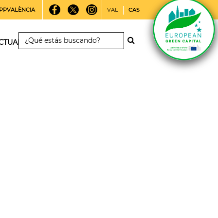
PPVALÈNCIA
VAL
CAS
CTUALIDAD