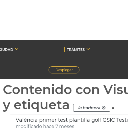
CIUDAD
TRÁMITES
Desplegar
Contenido con Vis
y etiqueta
.
la harinera
València primer test plantilla golf GSIC Tes
modificado hace 7 meses