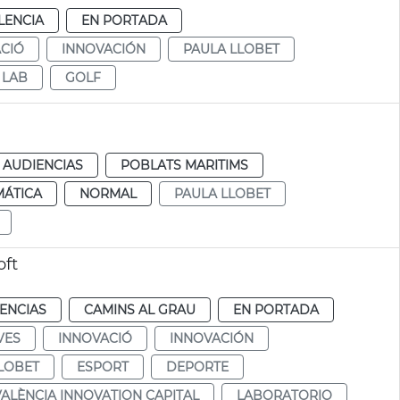
LENCIA
EN PORTADA
CIÓ
INNOVACIÓN
PAULA LLOBET
 LAB
GOLF
 AUDIENCIAS
POBLATS MARITIMS
MÁTICA
NORMAL
PAULA LLOBET
oft
ENCIAS
CAMINS AL GRAU
EN PORTADA
VES
INNOVACIÓ
INNOVACIÓN
LOBET
ESPORT
DEPORTE
VALÈNCIA INNOVATION CAPITAL
LABORATORIO