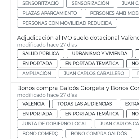
SENSORITZACIÓ
SENSORIZACIÓN
JUAN 
PLAZAS APARCAMIENTO
PERSONES AMB MOBI
PERSONAS CON MOVILIDAD REDUCIDA
Adjudicación al IVO suelo dotacional Valèn
modificado hace 27 días
SALUD PÚBLICA
URBANISMO Y VIVIENDA
EN PORTADA
EN PORTADA TEMÁTICA
NO
AMPLIACIÓN
JUAN CARLOS CABALLERO
Bonos compra Galdós Giorgeta y Bonos Co
modificado hace 27 días
VALENCIA
TODAS LAS AUDIENCIAS
EXTR
EN PORTADA
EN PORTADA TEMÁTICA
NO
JUNTA DE GOBIERNO LOCAL
JUAN CARLOS C
BONO COMERÇ
BONO COMPRA GALDÓS