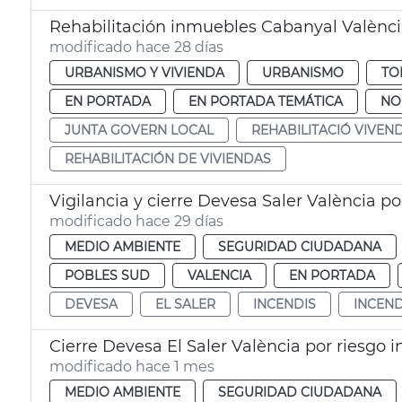
Rehabilitación inmuebles Cabanyal Valènc
modificado hace 28 días
URBANISMO Y VIVIENDA
URBANISMO
TO
EN PORTADA
EN PORTADA TEMÁTICA
NO
JUNTA GOVERN LOCAL
REHABILITACIÓ VIVEN
REHABILITACIÓN DE VIVIENDAS
Vigilancia y cierre Devesa Saler València po
modificado hace 29 días
MEDIO AMBIENTE
SEGURIDAD CIUDADANA
POBLES SUD
VALENCIA
EN PORTADA
DEVESA
EL SALER
INCENDIS
INCEN
Cierre Devesa El Saler València por riesgo 
modificado hace 1 mes
MEDIO AMBIENTE
SEGURIDAD CIUDADANA