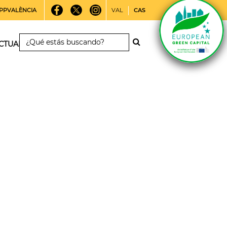
PPVALÈNCIA
VAL
CAS
CTUALIDAD