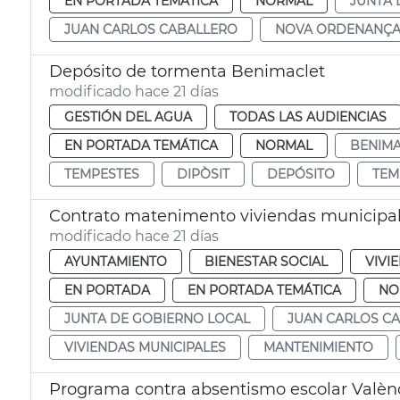
EN PORTADA TEMÁTICA
NORMAL
JUNTA 
JUAN CARLOS CABALLERO
NOVA ORDENANÇA
Depósito de tormenta Benimaclet
modificado hace 21 días
GESTIÓN DEL AGUA
TODAS LAS AUDIENCIAS
EN PORTADA TEMÁTICA
NORMAL
BENIMA
TEMPESTES
DIPÒSIT
DEPÓSITO
TEM
Contrato matenimento viviendas municipal
modificado hace 21 días
AYUNTAMIENTO
BIENESTAR SOCIAL
VIVI
EN PORTADA
EN PORTADA TEMÁTICA
NO
JUNTA DE GOBIERNO LOCAL
JUAN CARLOS C
VIVIENDAS MUNICIPALES
MANTENIMIENTO
Programa contra absentismo escolar Valèn