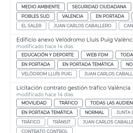
MEDIO AMBIENTE
SEGURIDAD CIUDADANA
POBLES SUD
VALENCIA
EN PORTADA
EL SALER
JUAN CARLOS CABALLERO
CA
Edificio anexo Velódromo Lluís Puig Valènc
modificado hace 14 días
EDUCACIÓN Y DEPORTE
WEB FDM
TODA
EN PORTADA
EN PORTADA TEMÁTICA
NO
VELÒDROM LLUÍS PUIG
JUAN CARLOS CABAL
Licitación contrato gestión tráfico València
modificado hace 14 días
MOVILIDAD
TRÁFICO
TODAS LAS AUDIEN
EN PORTADA TEMÁTICA
NORMAL
JUNTA 
TRÁFICO
TRÀNSIT
JUAN CARLOS CABALL
CONTRATO CONTROL