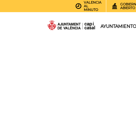
VALENCIA
GOBIER
AL
ABIERTO
MINUTO
AYUNTAMIENT