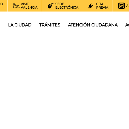
NO
VISIT
SEDE
CITA
A
VALENCIA
ELECTRÓNICA
PREVIA
O
LA CIUDAD
TRÁMITES
ATENCIÓN CIUDADANA
A