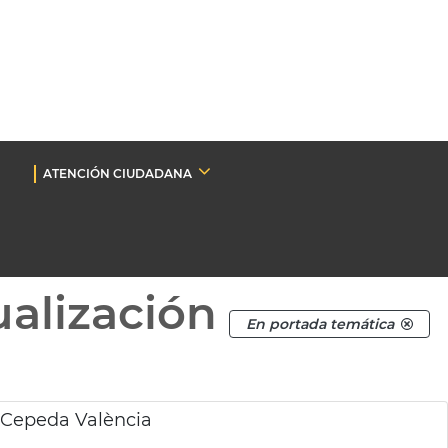
ATENCIÓN CIUDADANA
ualización
En portada temática
 Cepeda València