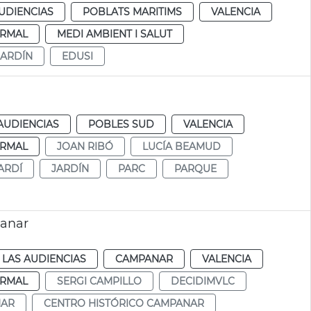
UDIENCIAS
POBLATS MARITIMS
VALENCIA
RMAL
MEDI AMBIENT I SALUT
JARDÍN
EDUSI
AUDIENCIAS
POBLES SUD
VALENCIA
RMAL
JOAN RIBÓ
LUCÍA BEAMUD
ARDÍ
JARDÍN
PARC
PARQUE
panar
 LAS AUDIENCIAS
CAMPANAR
VALENCIA
RMAL
SERGI CAMPILLO
DECIDIMVLC
NAR
CENTRO HISTÓRICO CAMPANAR