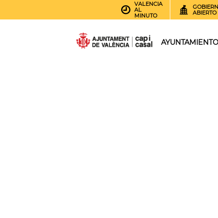
VALENCIA
GOBIER
AL
ABIERTO
MINUTO
AYUNTAMIENT