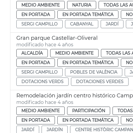
MEDIO AMBIENTE
NATURIA
TODAS LAS A
EN PORTADA
EN PORTADA TEMÁTICA
NO
SERGI CAMPILLO
CABANYAL
JARDÍ
Gran parque Castellar-Oliveral
modificado hace 4 años
ALCALDÍA
MEDIO AMBIENTE
TODAS LAS 
EN PORTADA
EN PORTADA TEMÁTICA
NO
SERGI CAMPILLO
POBLES DE VALÈNCIA
J
DOTACIONS VERDS
DOTACIONES VERDES
Remodelación jardín centro histórico Cam
modificado hace 4 años
MEDIO AMBIENTE
PARTICIPACIÓN
TODAS
EN PORTADA
EN PORTADA TEMÁTICA
NO
JARDÍ
JARDÍN
CENTRE HISTÒRIC CAMPA