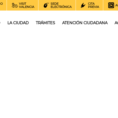
NO
VISIT
SEDE
CITA
A
VALENCIA
ELECTRÓNICA
PREVIA
O
LA CIUDAD
TRÁMITES
ATENCIÓN CIUDADANA
A