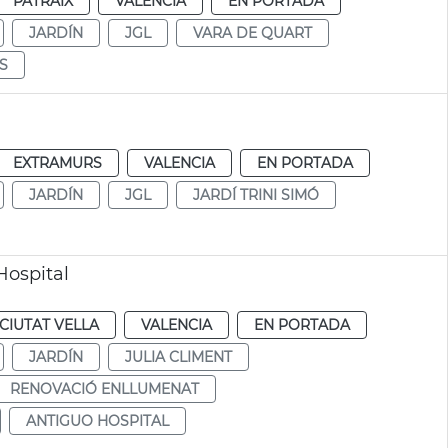
PATRAIX
VALENCIA
EN PORTADA
JARDÍN
JGL
VARA DE QUART
S
EXTRAMURS
VALENCIA
EN PORTADA
JARDÍN
JGL
JARDÍ TRINI SIMÓ
Hospital
CIUTAT VELLA
VALENCIA
EN PORTADA
JARDÍN
JULIA CLIMENT
RENOVACIÓ ENLLUMENAT
ANTIGUO HOSPITAL