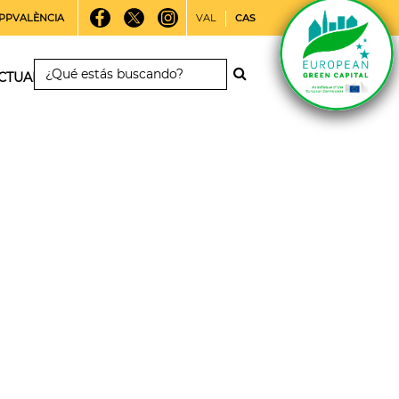
PPVALÈNCIA
VAL
CAS
CTUALIDAD