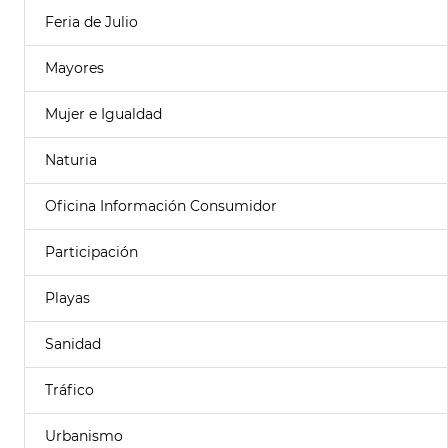
Feria de Julio
Mayores
Mujer e Igualdad
Naturia
Oficina Información Consumidor
Participación
Playas
Sanidad
Tráfico
Urbanismo