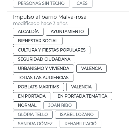
PERSONAS SIN TECHO
CAES
Impulso al barrio Malva-rosa
modificado hace 3 años
ALCALDÍA
AYUNTAMIENTO
BIENESTAR SOCIAL
CULTURA Y FIESTAS POPULARES
SEGURIDAD CIUDADANA
URBANISMO Y VIVIENDA
VALENCIA
TODAS LAS AUDIENCIAS
POBLATS MARITIMS
VALENCIA
EN PORTADA
EN PORTADA TEMÁTICA
NORMAL
JOAN RIBÓ
GLÒRIA TELLO
ISABEL LOZANO
SANDRA GÓMEZ
REHABILITACIÓ