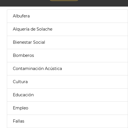
Albufera
Alquería de Solache
Bienestar Social
Bomberos
Contaminación Acústica
Cultura
Educación
Empleo
Fallas