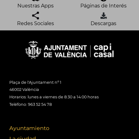
Nuestras Apps
Páginas de Interés
Redes Sociales
Descargas
Plaça de l'Ajuntament nº 1
46002 València
Horarios: lunes a viernes de 8:30 a 14:00 horas
Teléfono: 963 52 54 78
Ayuntamiento
La ciudad