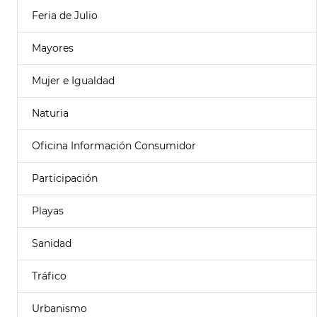
Feria de Julio
Mayores
Mujer e Igualdad
Naturia
Oficina Información Consumidor
Participación
Playas
Sanidad
Tráfico
Urbanismo