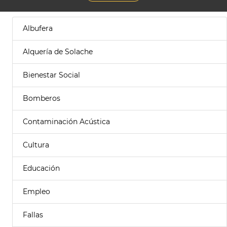
Albufera
Alquería de Solache
Bienestar Social
Bomberos
Contaminación Acústica
Cultura
Educación
Empleo
Fallas