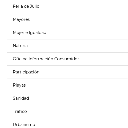
Feria de Julio
Mayores
Mujer e Igualdad
Naturia
Oficina Información Consumidor
Participación
Playas
Sanidad
Tráfico
Urbanismo