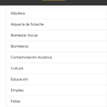
Albufera
Alquería de Solache
Bienestar Social
Bomberos
Contaminación Acústica
Cultura
Educación
Empleo
Fallas