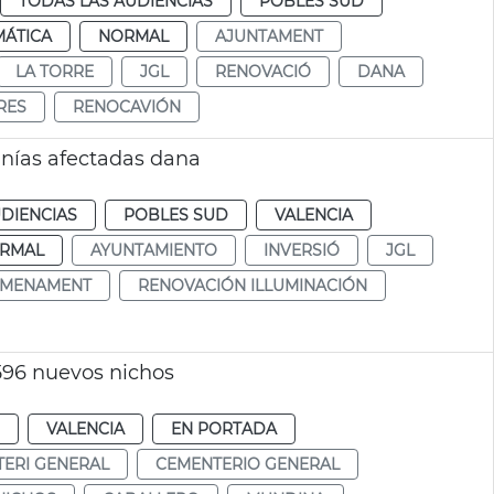
TODAS LAS AUDIENCIAS
POBLES SUD
MÁTICA
NORMAL
AJUNTAMENT
LA TORRE
JGL
RENOVACIÓ
DANA
RES
RENOCAVIÓN
nías afectadas dana
DIENCIAS
POBLES SUD
VALENCIA
RMAL
AYUNTAMIENTO
INVERSIÓ
JGL
UMENAMENT
RENOVACIÓN ILLUMINACIÓN
596 nuevos nichos
VALENCIA
EN PORTADA
ERI GENERAL
CEMENTERIO GENERAL