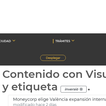
CIUDAD
TRÁMITES
Desplegar
Contenido con Vis
y etiqueta
.
inversió
Moneycorp elige València expansión intern
modificado hace 2 días