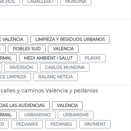
NICHOS
CABALLERO
MUNDINA
 VALÈNCIA
LIMPIEZA Y RESIDUOS URBANOS
S
POBLES SUD
VALENCIA
RMAL
MEDI AMBIENT I SALUT
PLAYAS
INVERSIÓN
CARLOS MUNDINA
CE LIMPIEZA
BALANÇ NETEJA
 calles y caminos València y pedanías
DAS LAS AUDIENCIAS
VALENCIA
RMAL
URBANISMO
URBANISME
ER
PEDANÍAS
PEDANIES
PAVIMENT