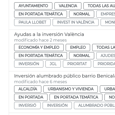
AYUNTAMIENTO
VALENCIA
TODAS LAS AU
EN PORTADA TEMÁTICA
NORMAL
EMPRE
PAULA LLOBET
INVEST IN VALÈNCIA
MON
Ayudas a la inversión València
modificado hace 2 meses
ECONOMÍA Y EMPLEO
EMPLEO
TODAS LA
EN PORTADA TEMÁTICA
NORMAL
AJUDE
INVERSIÓN
JGL
PRIORITAT
PRIORID
Inversión alumbrado público barrio Benica
modificado hace 6 meses
ALCALDÍA
URBANISMO Y VIVIENDA
URBA
EN PORTADA
EN PORTADA TEMÁTICA
NO
INVERSIÓ
INVERSIÓN
ALUMBRADO PÚBL