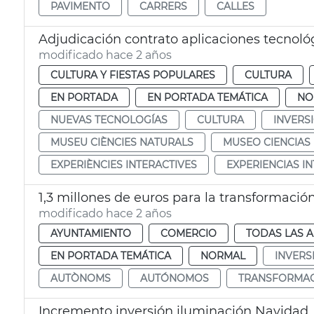
PAVIMENTO
CARRERS
CALLES
Adjudicación contrato aplicaciones tecnol
modificado hace 2 años
CULTURA Y FIESTAS POPULARES
CULTURA
EN PORTADA
EN PORTADA TEMÁTICA
NO
NUEVAS TECNOLOGÍAS
CULTURA
INVERS
MUSEU CIÈNCIES NATURALS
MUSEO CIENCIAS
EXPERIÈNCIES INTERACTIVES
EXPERIENCIAS I
1,3 millones de euros para la transformaci
modificado hace 2 años
AYUNTAMIENTO
COMERCIO
TODAS LAS A
EN PORTADA TEMÁTICA
NORMAL
INVERS
AUTÒNOMS
AUTÓNOMOS
TRANSFORMACI
Incremento inversión iluminación Navidad, F