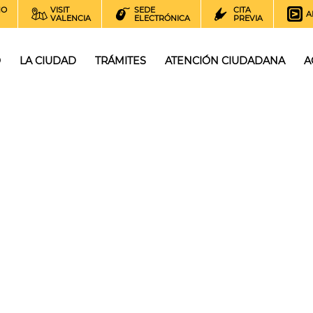
NO
VISIT
SEDE
CITA
A
VALENCIA
ELECTRÓNICA
PREVIA
O
LA CIUDAD
TRÁMITES
ATENCIÓN CIUDADANA
A