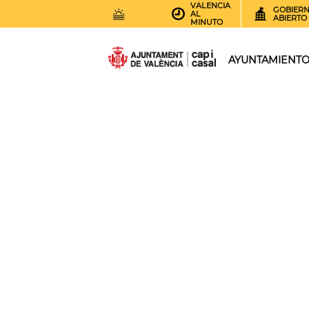
VALENCIA
GOBIER
AL
ABIERTO
MINUTO
30
AEMET.GRADOS
AYUNTAMIENT