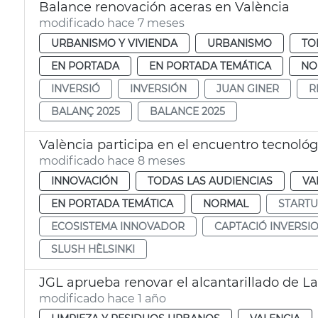
Balance renovación aceras en València
modificado hace 7 meses
URBANISMO Y VIVIENDA
URBANISMO
TO
EN PORTADA
EN PORTADA TEMÁTICA
NO
INVERSIÓ
INVERSIÓN
JUAN GINER
R
BALANÇ 2025
BALANCE 2025
València participa en el encuentro tecnológ
modificado hace 8 meses
INNOVACIÓN
TODAS LAS AUDIENCIAS
VA
EN PORTADA TEMÁTICA
NORMAL
START
ECOSISTEMA INNOVADOR
CAPTACIÓ INVERSI
SLUSH HÈLSINKI
JGL aprueba renovar el alcantarillado de La
modificado hace 1 año