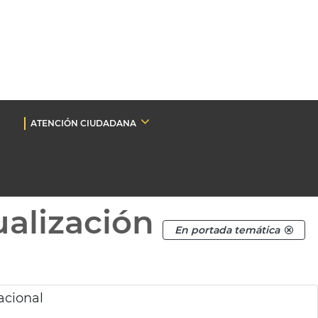
ATENCIÓN CIUDADANA
ualización
En portada temática
acional