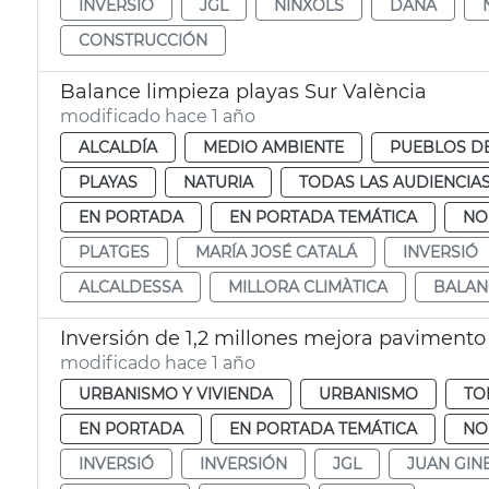
INVERSIÓ
JGL
NÍNXOLS
DANA
CONSTRUCCIÓN
Balance limpieza playas Sur València
modificado hace 1 año
ALCALDÍA
MEDIO AMBIENTE
PUEBLOS DE
PLAYAS
NATURIA
TODAS LAS AUDIENCIA
EN PORTADA
EN PORTADA TEMÁTICA
NO
PLATGES
MARÍA JOSÉ CATALÁ
INVERSIÓ
ALCALDESSA
MILLORA CLIMÀTICA
BALAN
Inversión de 1,2 millones mejora pavimento
modificado hace 1 año
URBANISMO Y VIVIENDA
URBANISMO
TO
EN PORTADA
EN PORTADA TEMÁTICA
NO
INVERSIÓ
INVERSIÓN
JGL
JUAN GIN