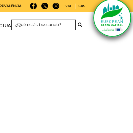
PPVALÈNCIA
VAL
CAS
CTUALIDAD