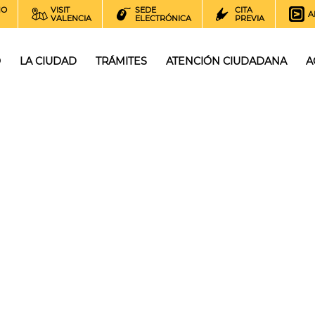
NO
VISIT
SEDE
CITA
A
VALENCIA
ELECTRÓNICA
PREVIA
O
LA CIUDAD
TRÁMITES
ATENCIÓN CIUDADANA
A