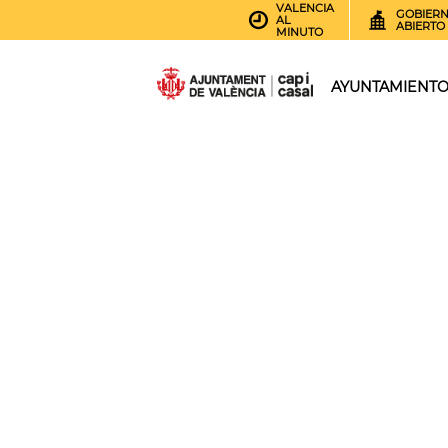
VALENCIA
GOBIER
AL
ABIERTO
MINUTO
AYUNTAMIENT