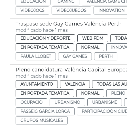
EDUCACIÓN
GAMING
VALENCIA GAME CI
VIDEOJOCS
VIDEOJUEGOS
INNOVATION
Traspaso sede Gay Games València Perth
modificado hace 1 mes
EDUCACIÓN Y DEPORTE
WEB FDM
TODA
EN PORTADA TEMÁTICA
NORMAL
INNOVA
PAULA LLOBET
GAY GAMES
PERTH
Pleno candidatura València Capital Europe
modificado hace 1 mes
AYUNTAMIENTO
VALENCIA
TODAS LAS AU
EN PORTADA TEMÁTICA
NORMAL
PLENO
OCUPACIÓ
URBANISMO
URBANISME
PASSEIG GARCIA LORCA
PARTICIPACIOÓN CI
GRUPOS MUSICALES