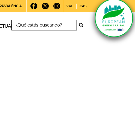
PPVALÈNCIA
VAL
CAS
CTUALIDAD