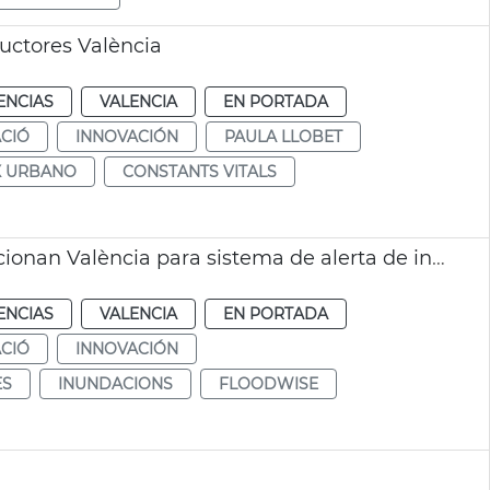
ductores València
ENCIAS
VALENCIA
EN PORTADA
CIÓ
INNOVACIÓN
PAULA LLOBET
 URBANO
CONSTANTS VITALS
Agencia Espacial Europea y española seleccionan València para sistema de alerta de inundaciones
ENCIAS
VALENCIA
EN PORTADA
CIÓ
INNOVACIÓN
ES
INUNDACIONS
FLOODWISE