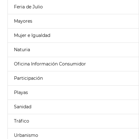
Feria de Julio
Mayores
Mujer e Igualdad
Naturia
Oficina Información Consumidor
Participación
Playas
Sanidad
Tráfico
Urbanismo