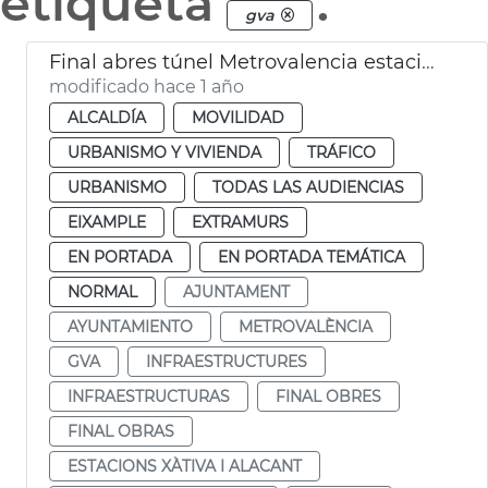
etiqueta
.
gva
Final abres túnel Metrovalencia estaciones de Xàtiva y Alicante
modificado hace 1 año
ALCALDÍA
MOVILIDAD
URBANISMO Y VIVIENDA
TRÁFICO
URBANISMO
TODAS LAS AUDIENCIAS
EIXAMPLE
EXTRAMURS
EN PORTADA
EN PORTADA TEMÁTICA
NORMAL
AJUNTAMENT
AYUNTAMIENTO
METROVALÈNCIA
GVA
INFRAESTRUCTURES
INFRAESTRUCTURAS
FINAL OBRES
FINAL OBRAS
ESTACIONS XÀTIVA I ALACANT