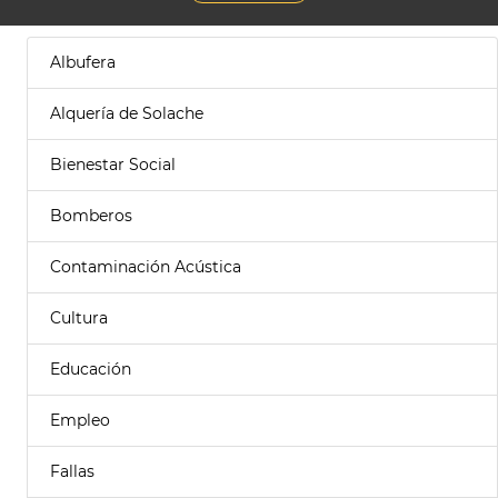
Albufera
Alquería de Solache
Bienestar Social
Bomberos
Contaminación Acústica
Cultura
Educación
Empleo
Fallas