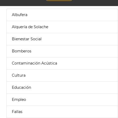
Albufera
Alquería de Solache
Bienestar Social
Bomberos
Contaminación Acústica
Cultura
Educación
Empleo
Fallas