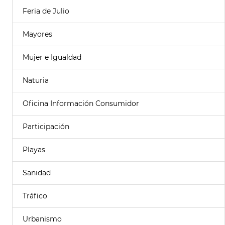
Feria de Julio
Mayores
Mujer e Igualdad
Naturia
Oficina Información Consumidor
Participación
Playas
Sanidad
Tráfico
Urbanismo