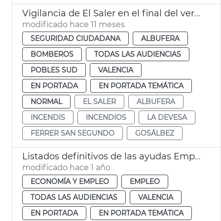
Vigilancia de El Saler en el final del verano València
modificado hace 11 meses
SEGURIDAD CIUDADANA
ALBUFERA
BOMBEROS
TODAS LAS AUDIENCIAS
POBLES SUD
VALENCIA
EN PORTADA
EN PORTADA TEMÁTICA
NORMAL
EL SALER
ALBUFERA
INCENDIS
INCENDIOS
LA DEVESA
FERRER SAN SEGUNDO
GOSÁLBEZ
Listados definitivos de las ayudas Emprende y Contrata y Artistas Falleros
modificado hace 1 año
ECONOMÍA Y EMPLEO
EMPLEO
TODAS LAS AUDIENCIAS
VALENCIA
EN PORTADA
EN PORTADA TEMÁTICA