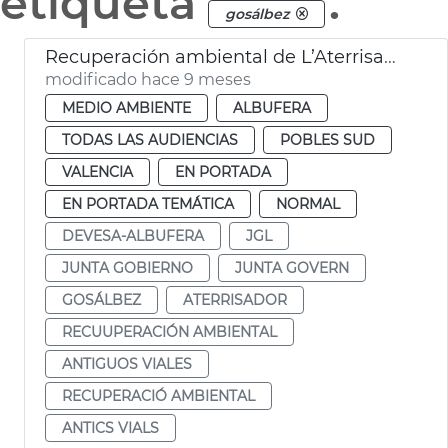
etiqueta
.
gosálbez
Recuperación ambiental de L’Aterrisador Devesa
modificado hace 9 meses
MEDIO AMBIENTE
ALBUFERA
TODAS LAS AUDIENCIAS
POBLES SUD
VALENCIA
EN PORTADA
EN PORTADA TEMÁTICA
NORMAL
DEVESA-ALBUFERA
JGL
JUNTA GOBIERNO
JUNTA GOVERN
GOSÁLBEZ
ATERRISADOR
RECUUPERACIÓN AMBIENTAL
ANTIGUOS VIALES
RECUPERACIÓ AMBIENTAL
ANTICS VIALS