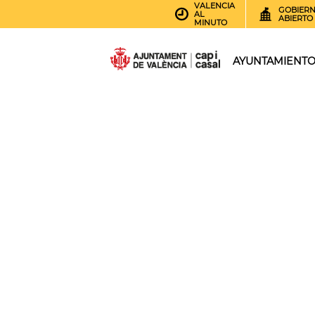
VALENCIA
GOBIER
AL
ABIERTO
MINUTO
AYUNTAMIENT