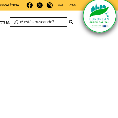
PPVALÈNCIA
VAL
CAS
CTUALIDAD