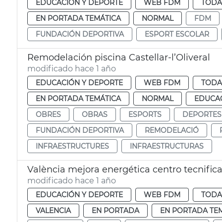
EDUCACIÓN Y DEPORTE
WEB FDM
TODA
EN PORTADA TEMÁTICA
NORMAL
FDM
FUNDACIÓN DEPORTIVA
ESPORT ESCOLAR
Remodelación piscina Castellar-l’Oliveral
modificado hace 1 año
EDUCACIÓN Y DEPORTE
WEB FDM
TODA
EN PORTADA TEMÁTICA
NORMAL
EDUCAC
OBRES
OBRAS
ESPORTS
DEPORTES
FUNDACIÓN DEPORTIVA
REMODELACIÓ
INFRAESTRUCTURES
INFRAESTRUCTURAS
València mejora energética centro tecnific
modificado hace 1 año
EDUCACIÓN Y DEPORTE
WEB FDM
TODA
VALENCIA
EN PORTADA
EN PORTADA TE