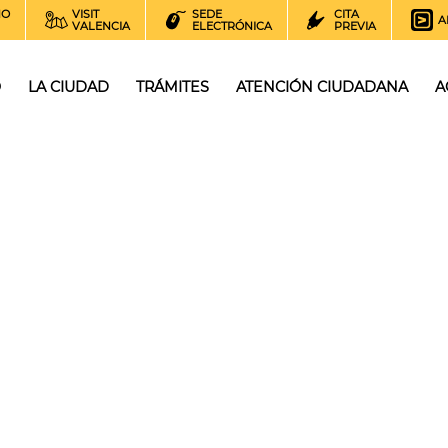
NO
VISIT
SEDE
CITA
A
VALENCIA
ELECTRÓNICA
PREVIA
O
LA CIUDAD
TRÁMITES
ATENCIÓN CIUDADANA
A