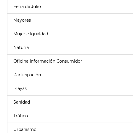
Feria de Julio
Mayores
Mujer e Igualdad
Naturia
Oficina Información Consumidor
Participación
Playas
Sanidad
Tráfico
Urbanismo