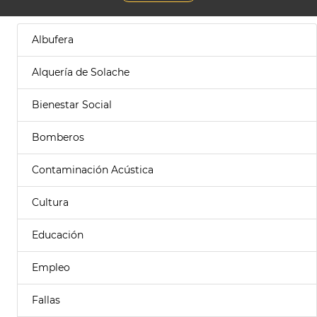
Albufera
Alquería de Solache
Bienestar Social
Bomberos
Contaminación Acústica
Cultura
Educación
Empleo
Fallas