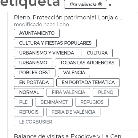
etiqueta
.
fira valència
Pleno. Protección patrimonial Lonja de Feria València y refugios antiaéreos de València
modificado hace 1 año
AYUNTAMIENTO
CULTURA Y FIESTAS POPULARES
URBANISMO Y VIVIENDA
CULTURA
URBANISMO
TODAS LAS AUDIENCIAS
POBLES OEST
VALENCIA
EN PORTADA
EN PORTADA TEMÁTICA
NORMAL
FIRA VALÈNCIA
PLENO
PLE
BENIMÀMET
REFUGIOS
REFUGIS
FERIA DE VALÉNCIA
LE CORBUSIER
Balance de visitas a Expojove y La Central