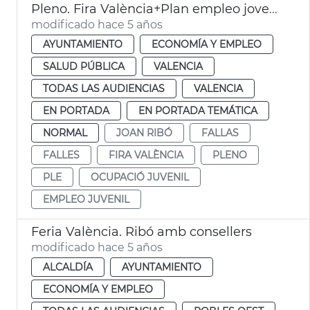
Pleno. Fira València+Plan empleo joven+Ayudas Fallas
modificado hace 5 años
AYUNTAMIENTO
ECONOMÍA Y EMPLEO
SALUD PÚBLICA
VALENCIA
TODAS LAS AUDIENCIAS
VALENCIA
EN PORTADA
EN PORTADA TEMÁTICA
NORMAL
JOAN RIBÓ
FALLAS
FALLES
FIRA VALÈNCIA
PLENO
PLE
OCUPACIÓ JUVENIL
EMPLEO JUVENIL
Feria València. Ribó amb consellers
modificado hace 5 años
ALCALDÍA
AYUNTAMIENTO
ECONOMÍA Y EMPLEO