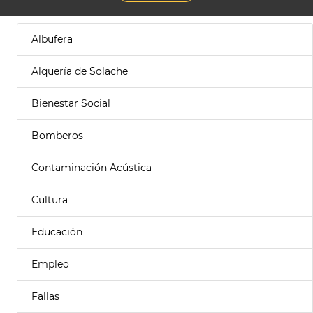
Albufera
Alquería de Solache
Bienestar Social
Bomberos
Contaminación Acústica
Cultura
Educación
Empleo
Fallas