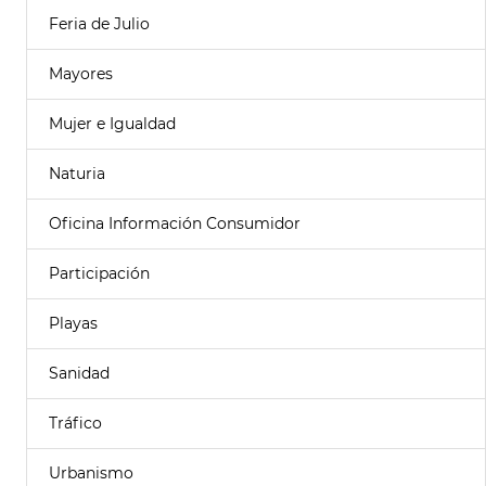
Feria de Julio
Mayores
Mujer e Igualdad
Naturia
Oficina Información Consumidor
Participación
Playas
Sanidad
Tráfico
Urbanismo