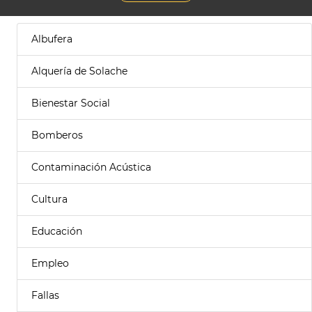
Albufera
Alquería de Solache
Bienestar Social
Bomberos
Contaminación Acústica
Cultura
Educación
Empleo
Fallas