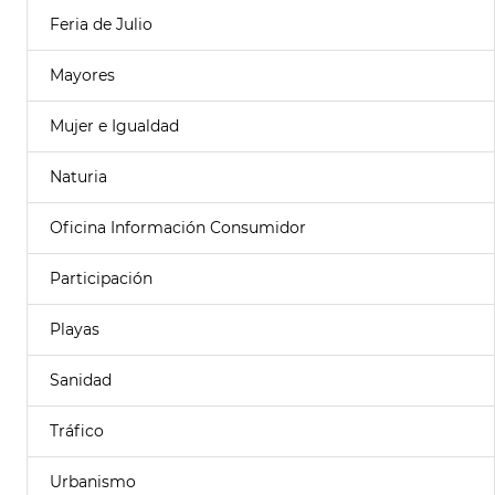
Feria de Julio
Mayores
Mujer e Igualdad
Naturia
Oficina Información Consumidor
Participación
Playas
Sanidad
Tráfico
Urbanismo