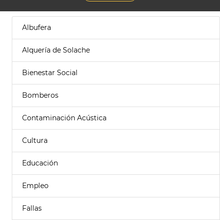
Albufera
Alquería de Solache
Bienestar Social
Bomberos
Contaminación Acústica
Cultura
Educación
Empleo
Fallas