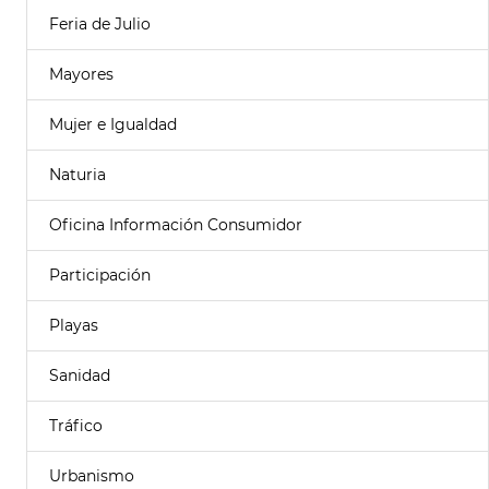
Feria de Julio
Mayores
Mujer e Igualdad
Naturia
Oficina Información Consumidor
Participación
Playas
Sanidad
Tráfico
Urbanismo