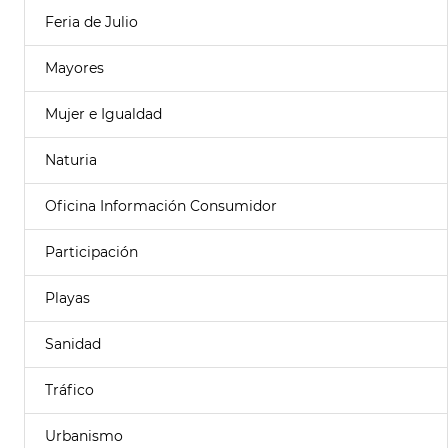
Feria de Julio
Mayores
Mujer e Igualdad
Naturia
Oficina Información Consumidor
Participación
Playas
Sanidad
Tráfico
Urbanismo