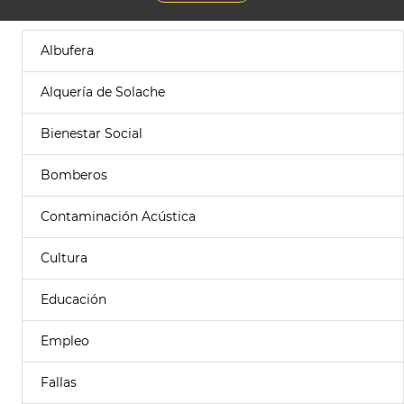
Albufera
Alquería de Solache
Bienestar Social
Bomberos
Contaminación Acústica
Cultura
Educación
Empleo
Fallas