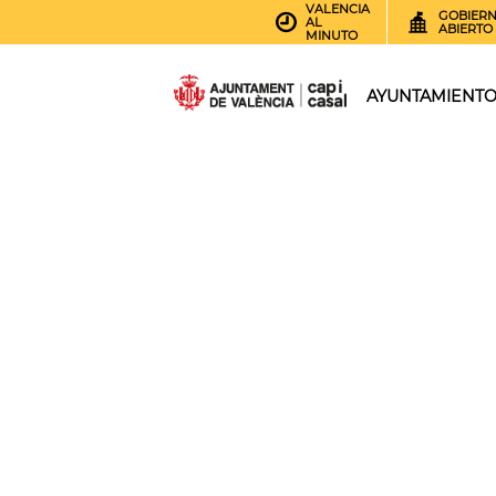
VALENCIA
GOBIER
AL
ABIERTO
MINUTO
AYUNTAMIENT