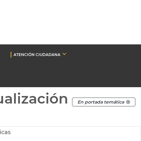
ATENCIÓN CIUDADANA
ualización
En portada temática
icas