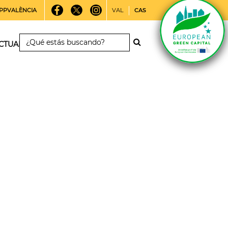
PPVALÈNCIA
VAL
CAS
CTUALIDAD