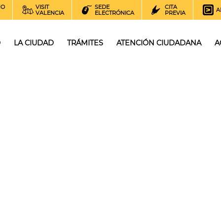
NO
VISIT
SEDE
CITA
A
VALENCIA
ELECTRÓNICA
PREVIA
O
LA CIUDAD
TRÁMITES
ATENCIÓN CIUDADANA
A