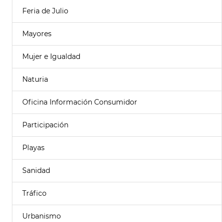
Feria de Julio
Mayores
Mujer e Igualdad
Naturia
Oficina Información Consumidor
Participación
Playas
Sanidad
Tráfico
Urbanismo