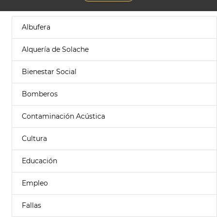
Albufera
Alquería de Solache
Bienestar Social
Bomberos
Contaminación Acústica
Cultura
Educación
Empleo
Fallas