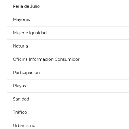
Feria de Julio
Mayores
Mujer e Igualdad
Naturia
Oficina Información Consumidor
Participación
Playas
Sanidad
Tráfico
Urbanismo