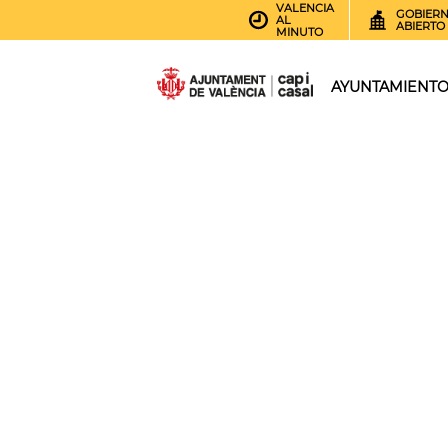
VALENCIA
GOBIER
AL
ABIERTO
MINUTO
AYUNTAMIENT