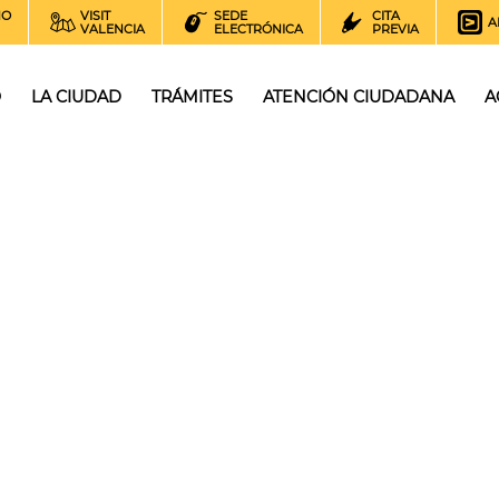
NO
VISIT
SEDE
CITA
A
VALENCIA
ELECTRÓNICA
PREVIA
O
LA CIUDAD
TRÁMITES
ATENCIÓN CIUDADANA
A