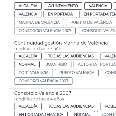
ALCALDÍA
AYUNTAMIENTO
VALENCIA
VALENCIA
EN PORTADA
EN PORTADA TE
MARINA DE VALÈNCIA
PUERTO DE VALÈNCIA
CONSORCIO VALENCIA 2007
CONSORCI VALÈNC
Continuidad gestión Marina de València
modificado hace 3 años
ALCALDÍA
TODAS LAS AUDIENCIAS
VALE
NORMAL
JOAN RIBÓ
AUTORITAT PORTUÀ
PORT VALÈNCIA
PUERTO VALÈNCIA
CONS
CONSORCI VALÈNCIA 2007
Consorcio València 2007
modificado hace 4 años
ALCALDÍA
TODAS LAS AUDIENCIAS
POBL
EN PORTADA TEMÁTICA
NORMAL
JOAN R