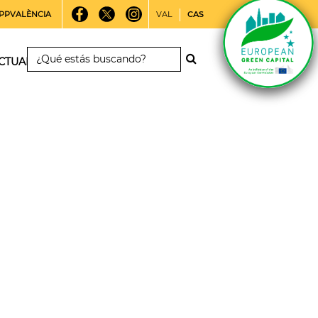
PPVALÈNCIA
VAL
CAS
CTUALIDAD