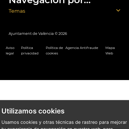
Temas
Ajuntament de València ©
2026
Aviso
Política
Política de
Agencia Antifraude
Mapa
legal
privacidad
cookies
Web
Utilizamos cookies
Usamos cookies y otras técnicas de rastreo para mejorar
tu experiencia de navegación en nuestra web, para