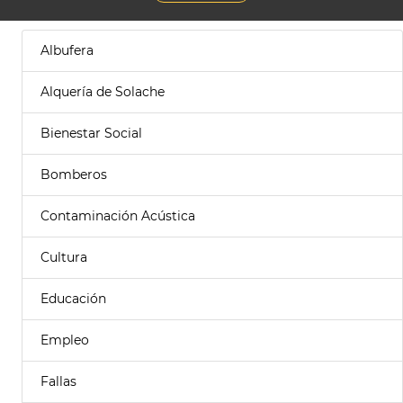
Albufera
Alquería de Solache
Bienestar Social
Bomberos
Contaminación Acústica
Cultura
Educación
Empleo
Fallas