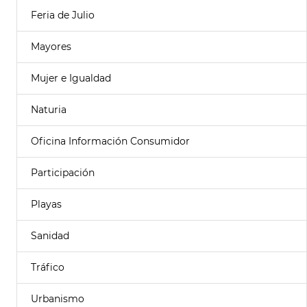
Feria de Julio
Mayores
Mujer e Igualdad
Naturia
Oficina Información Consumidor
Participación
Playas
Sanidad
Tráfico
Urbanismo