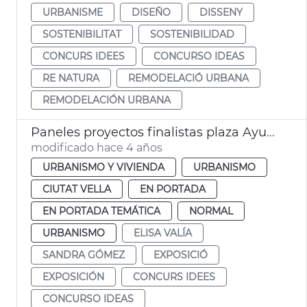
URBANISME
DISEÑO
DISSENY
SOSTENIBILITAT
SOSTENIBILIDAD
CONCURS IDEES
CONCURSO IDEAS
RE NATURA
REMODELACIÓ URBANA
REMODELACIÓN URBANA
Paneles proyectos finalistas plaza Ayuntamiento
modificado hace 4 años
URBANISMO Y VIVIENDA
URBANISMO
CIUTAT VELLA
EN PORTADA
EN PORTADA TEMÁTICA
NORMAL
URBANISMO
ELISA VALÍA
SANDRA GÓMEZ
EXPOSICIÓ
EXPOSICIÓN
CONCURS IDEES
CONCURSO IDEAS