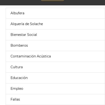
Albufera
Alquería de Solache
Bienestar Social
Bomberos
Contaminación Acústica
Cultura
Educación
Empleo
Fallas