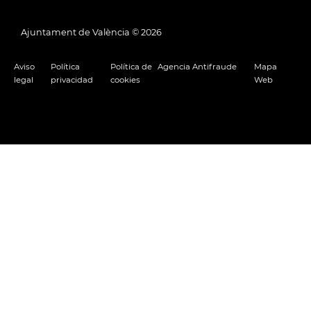
Ajuntament de València ©
2026
Aviso
Política
Política de
Agencia Antifraude
Mapa
legal
privacidad
cookies
Web