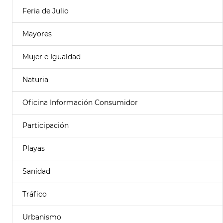
Feria de Julio
Mayores
Mujer e Igualdad
Naturia
Oficina Información Consumidor
Participación
Playas
Sanidad
Tráfico
Urbanismo