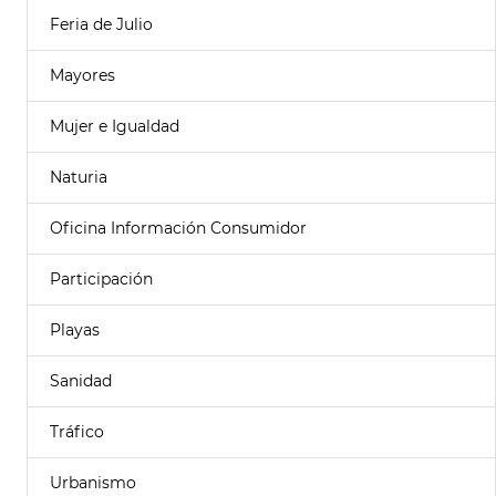
Feria de Julio
Mayores
Mujer e Igualdad
Naturia
Oficina Información Consumidor
Participación
Playas
Sanidad
Tráfico
Urbanismo