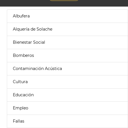
Albufera
Alquería de Solache
Bienestar Social
Bomberos
Contaminación Acústica
Cultura
Educación
Empleo
Fallas