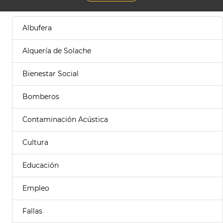
Albufera
Alquería de Solache
Bienestar Social
Bomberos
Contaminación Acústica
Cultura
Educación
Empleo
Fallas