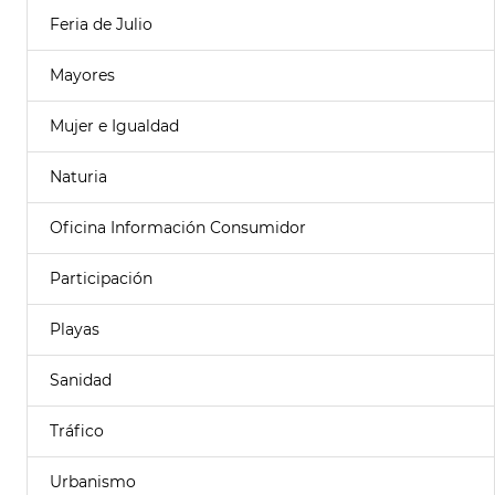
Feria de Julio
Mayores
Mujer e Igualdad
Naturia
Oficina Información Consumidor
Participación
Playas
Sanidad
Tráfico
Urbanismo