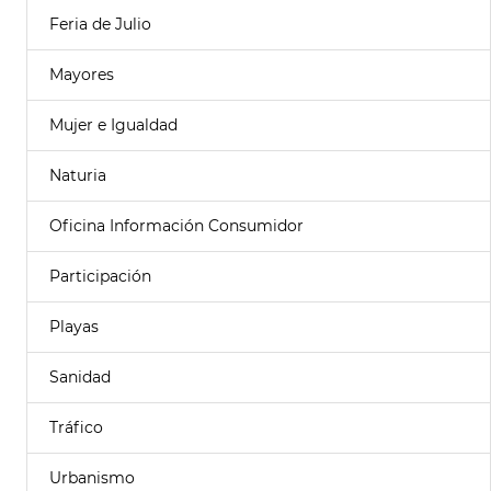
Feria de Julio
Mayores
Mujer e Igualdad
Naturia
Oficina Información Consumidor
Participación
Playas
Sanidad
Tráfico
Urbanismo