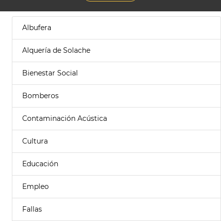
Albufera
Alquería de Solache
Bienestar Social
Bomberos
Contaminación Acústica
Cultura
Educación
Empleo
Fallas