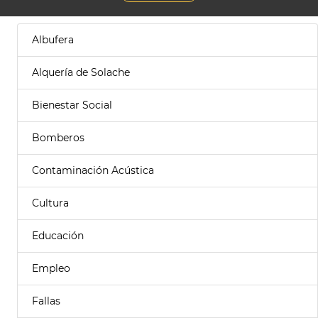
Albufera
Alquería de Solache
Bienestar Social
Bomberos
Contaminación Acústica
Cultura
Educación
Empleo
Fallas