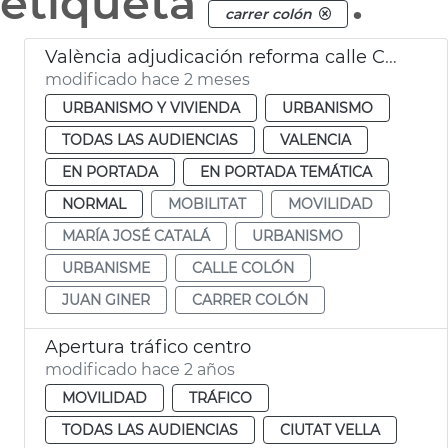
etiqueta
.
carrer colón
València adjudicación reforma calle Colón
modificado hace 2 meses
URBANISMO Y VIVIENDA
URBANISMO
TODAS LAS AUDIENCIAS
VALENCIA
EN PORTADA
EN PORTADA TEMÁTICA
NORMAL
MOBILITAT
MOVILIDAD
MARÍA JOSÉ CATALÁ
URBANISMO
URBANISME
CALLE COLÓN
JUAN GINER
CARRER COLÓN
Apertura tráfico centro
modificado hace 2 años
MOVILIDAD
TRÁFICO
TODAS LAS AUDIENCIAS
CIUTAT VELLA