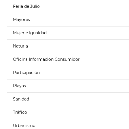
Feria de Julio
Mayores
Mujer e Igualdad
Naturia
Oficina Información Consumidor
Participación
Playas
Sanidad
Tráfico
Urbanismo