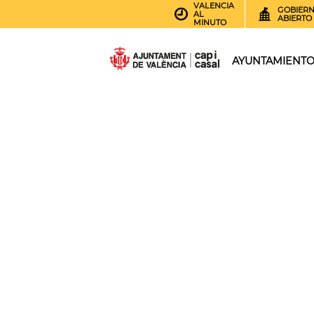
VALENCIA
GOBIER
AL
ABIERTO
MINUTO
AYUNTAMIENT