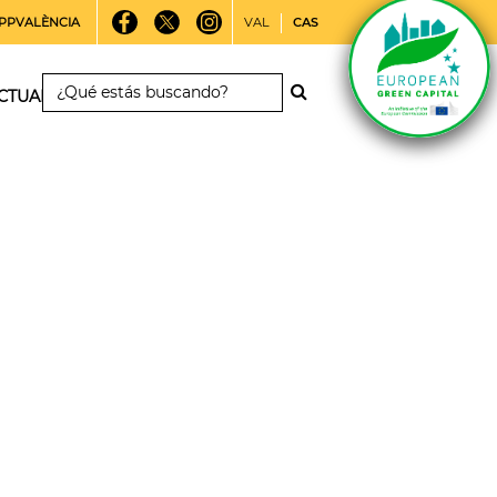
PPVALÈNCIA
VAL
CAS
CTUALIDAD