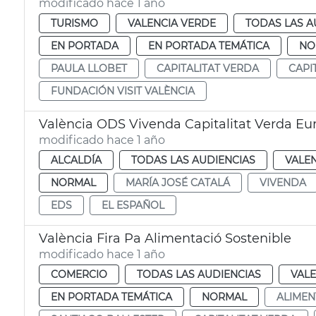
modificado hace 1 año
TURISMO
VALENCIA VERDE
TODAS LAS A
EN PORTADA
EN PORTADA TEMÁTICA
NO
PAULA LLOBET
CAPITALITAT VERDA
CAPI
FUNDACIÓN VISIT VALÈNCIA
València ODS Vivenda Capitalitat Verda Eu
modificado hace 1 año
ALCALDÍA
TODAS LAS AUDIENCIAS
VALE
NORMAL
MARÍA JOSÉ CATALÁ
VIVENDA
EDS
EL ESPAÑOL
València Fira Pa Alimentació Sostenible
modificado hace 1 año
COMERCIO
TODAS LAS AUDIENCIAS
VALE
EN PORTADA TEMÁTICA
NORMAL
ALIMEN