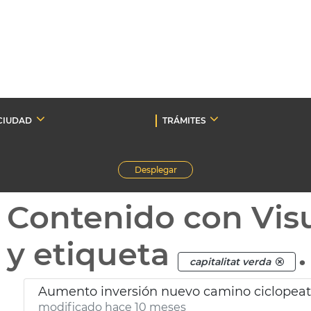
CIUDAD
TRÁMITES
Desplegar
Contenido con Vis
y etiqueta
.
capitalitat verda
Aumento inversión nuevo camino ciclopeato
modificado hace 10 meses