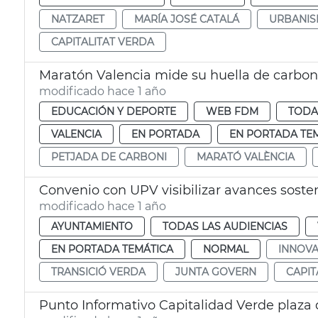
NATZARET
MARÍA JOSÉ CATALÁ
URBANIS
CAPITALITAT VERDA
Maratón Valencia mide su huella de carbo
modificado hace 1 año
EDUCACIÓN Y DEPORTE
WEB FDM
TODA
VALENCIA
EN PORTADA
EN PORTADA TE
PETJADA DE CARBONI
MARATÓ VALÈNCIA
Convenio con UPV visibilizar avances soste
modificado hace 1 año
AYUNTAMIENTO
TODAS LAS AUDIENCIAS
EN PORTADA TEMÁTICA
NORMAL
INNOVA
TRANSICIÓ VERDA
JUNTA GOVERN
CAPIT
Punto Informativo Capitalidad Verde plaza 