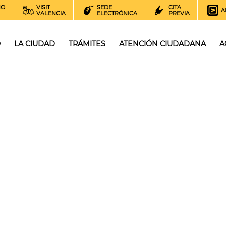
NO
VISIT
SEDE
CITA
A
VALENCIA
ELECTRÓNICA
PREVIA
O
LA CIUDAD
TRÁMITES
ATENCIÓN CIUDADANA
A