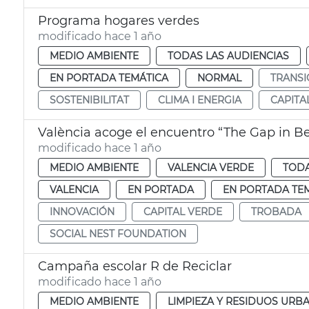
Programa hogares verdes
modificado hace 1 año
MEDIO AMBIENTE
TODAS LAS AUDIENCIAS
EN PORTADA TEMÁTICA
NORMAL
TRANSI
SOSTENIBILITAT
CLIMA I ENERGIA
CAPITA
València acoge el encuentro “The Gap in B
modificado hace 1 año
MEDIO AMBIENTE
VALENCIA VERDE
TODA
VALENCIA
EN PORTADA
EN PORTADA TE
INNOVACIÓN
CAPITAL VERDE
TROBADA
SOCIAL NEST FOUNDATION
Campaña escolar R de Reciclar
modificado hace 1 año
MEDIO AMBIENTE
LIMPIEZA Y RESIDUOS URB