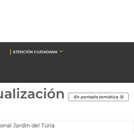
ATENCIÓN CIUDADANA
ualización
En portada temática
nal Jardín del Túria