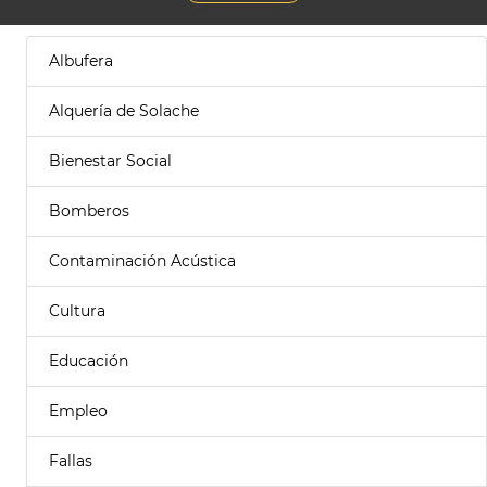
Albufera
Alquería de Solache
Bienestar Social
Bomberos
Contaminación Acústica
Cultura
Educación
Empleo
Fallas