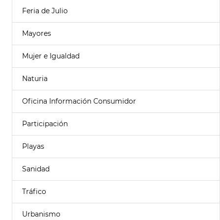
Feria de Julio
Mayores
Mujer e Igualdad
Naturia
Oficina Información Consumidor
Participación
Playas
Sanidad
Tráfico
Urbanismo