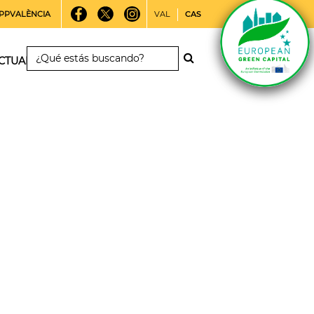
PPVALÈNCIA
VAL
CAS
CTUALIDAD