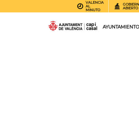
VALENCIA
GOBIER
AL
ABIERTO
MINUTO
AYUNTAMIENT