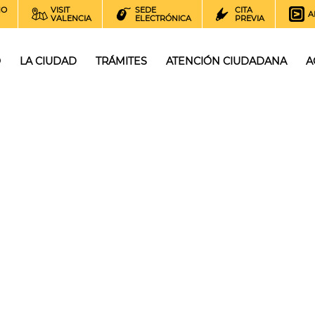
NO
VISIT
SEDE
CITA
A
VALENCIA
ELECTRÓNICA
PREVIA
O
LA CIUDAD
TRÁMITES
ATENCIÓN CIUDADANA
A