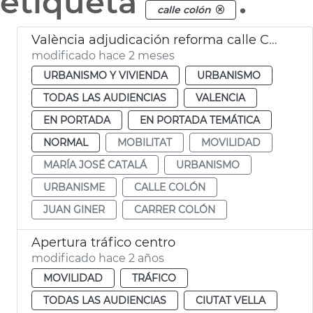
etiqueta
.
calle colón
València adjudicación reforma calle Colón
modificado hace 2 meses
URBANISMO Y VIVIENDA
URBANISMO
TODAS LAS AUDIENCIAS
VALENCIA
EN PORTADA
EN PORTADA TEMÁTICA
NORMAL
MOBILITAT
MOVILIDAD
MARÍA JOSÉ CATALÁ
URBANISMO
URBANISME
CALLE COLÓN
JUAN GINER
CARRER COLÓN
Apertura tráfico centro
modificado hace 2 años
MOVILIDAD
TRÁFICO
TODAS LAS AUDIENCIAS
CIUTAT VELLA