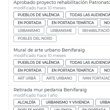
Aprobado proyecto rehabilitación Patronat
modificado hace 10 meses
PUEBLOS DE VALÈNCIA
TODAS LAS AUDIENCI
EN PORTADA
EN PORTADA TEMÁTICA
NO
URBANISMO
URBANISME
REHABILITACIÓ
POBLES DEL NORD
Mural de arte urbano Benifaraig
modificado hace 10 meses
PUEBLOS DE VALÈNCIA
TODAS LAS AUDIENCI
EN PORTADA
EN PORTADA TEMÁTICA
NO
ART URBÀ
ARTE URBANO
IVAN TORTAJA
Retirada mur pedania Benifaraig
modificado hace 1 año
ALCALDÍA
URBANISMO Y VIVIENDA
URBA