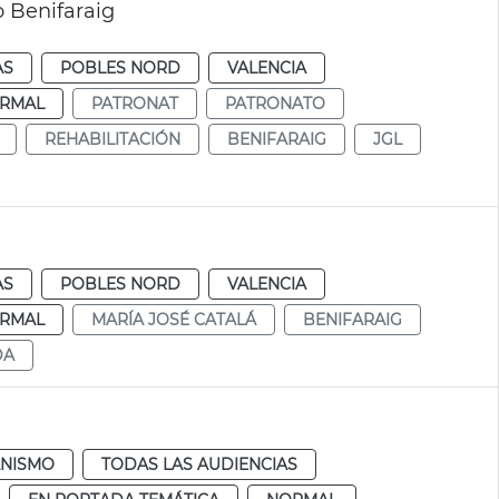
o Benifaraig
AS
POBLES NORD
VALENCIA
RMAL
PATRONAT
PATRONATO
REHABILITACIÓN
BENIFARAIG
JGL
AS
POBLES NORD
VALENCIA
RMAL
MARÍA JOSÉ CATALÁ
BENIFARAIG
DA
NISMO
TODAS LAS AUDIENCIAS