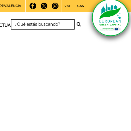
PPVALÈNCIA
VAL
CAS
CTUALIDAD