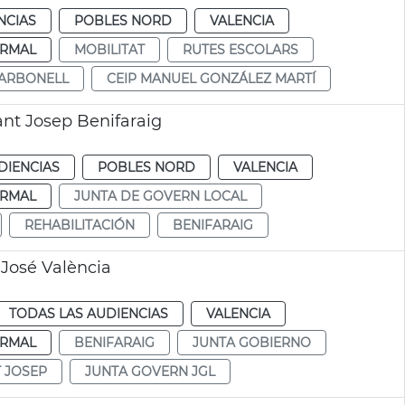
NCIAS
POBLES NORD
VALENCIA
RMAL
MOBILITAT
RUTES ESCOLARS
CARBONELL
CEIP MANUEL GONZÁLEZ MARTÍ
ant Josep Benifaraig
DIENCIAS
POBLES NORD
VALENCIA
RMAL
JUNTA DE GOVERN LOCAL
REHABILITACIÓN
BENIFARAIG
 José València
TODAS LAS AUDIENCIAS
VALENCIA
RMAL
BENIFARAIG
JUNTA GOBIERNO
 JOSEP
JUNTA GOVERN JGL