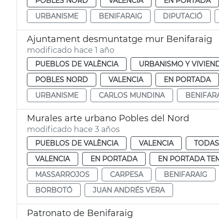
POBLES NORD
VALENCIA
EN PORTADA
URBANISME
BENIFARAIG
DIPUTACIÓ
Ajuntament desmuntatge mur Benifaraig
modificado hace 1 año
PUEBLOS DE VALÈNCIA
URBANISMO Y VIVIEN
POBLES NORD
VALENCIA
EN PORTADA
URBANISME
CARLOS MUNDINA
BENIFAR
Murales arte urbano Pobles del Nord
modificado hace 3 años
PUEBLOS DE VALÈNCIA
VALENCIA
TODAS
VALENCIA
EN PORTADA
EN PORTADA TE
MASSARROJOS
CARPESA
BENIFARAIG
BORBOTÓ
JUAN ANDRÉS VERA
Patronato de Benifaraig