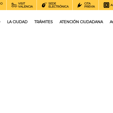
NO
VISIT
SEDE
CITA
A
VALENCIA
ELECTRÓNICA
PREVIA
O
LA CIUDAD
TRÁMITES
ATENCIÓN CIUDADANA
A