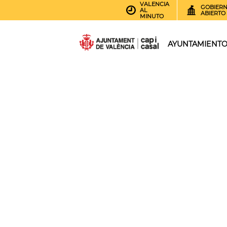
VALENCIA
GOBIER
AL
ABIERTO
MINUTO
AYUNTAMIENT