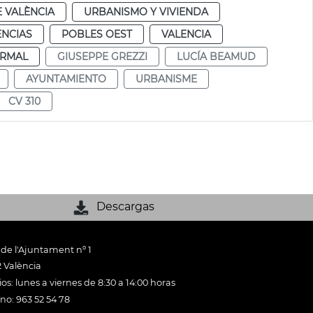
 VALÈNCIA
URBANISMO Y VIVIENDA
ENCIAS
POBLES OEST
VALENCIA
RMAL
GIUSEPPE GREZZI
LUCÍA BEAMUD
AYUNTAMIENTO
URBANISME
CV 310
Descargas
 de l'Ajuntament nº 1
 València
os: lunes a viernes de 8:30 a 14:00 horas
ono: 963 52 54 78