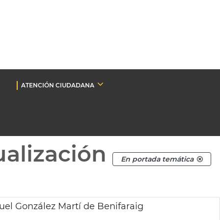
ATENCIÓN CIUDADANA
ualización
En portada temática
uel González Martí de Benifaraig