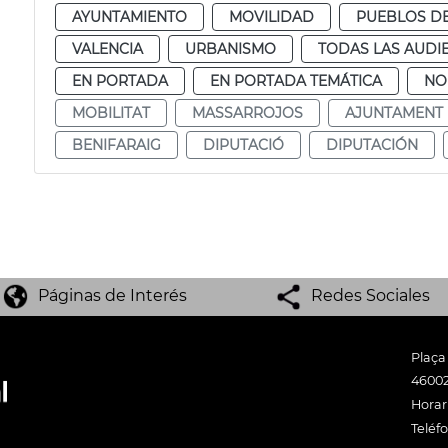
AYUNTAMIENTO
MOVILIDAD
PUEBLOS DE
VALENCIA
URBANISMO
TODAS LAS AUDI
EN PORTADA
EN PORTADA TEMÁTICA
NO
MOBILITAT
MASSARROJOS
AJUNTAMENT
BENIFARAIG
DIPUTACIÓ
DIPUTACIÓN
Páginas de Interés
Redes Sociales
Plaça
46002
Horari
Teléf