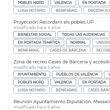
POBLES NORD
VALENCIA
EN PORTADA
LUISA NOTARIO
BENIFARAIG
DECIDIM VL
Proyección Recordant els pobles UP
modificado hace 4 años
BIENESTAR SOCIAL
TODAS LAS AUDIENCIAS
EN PORTADA TEMÁTICA
NORMAL
UNIVER
BENIFARAIG
CASES DE BÀRCENA
RECORD
Zona de recreo Cases de Bàrcena y accesibi
modificado hace 5 años
AYUNTAMIENTO
PUEBLOS DE VALÈNCIA
POBLES NORD
VALENCIA
EN PORTADA
LUISA NOTARIO
BENIFARAIG
CASES BÀR
Reunión Ayuntamiento Diputación. Massarro
modificado hace 5 años