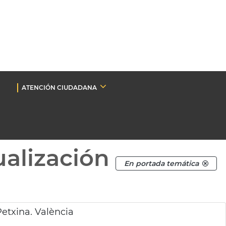
ATENCIÓN CIUDADANA
ualización
En portada temática
etxina. València