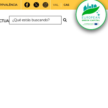
PPVALÈNCIA
VAL
CAS
CTUALIDAD