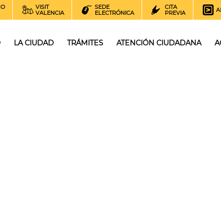
NO
VISIT
SEDE
CITA
A
VALENCIA
ELECTRÓNICA
PREVIA
O
LA CIUDAD
TRÁMITES
ATENCIÓN CIUDADANA
A