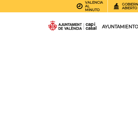
VALENCIA
GOBIER
AL
ABIERTO
MINUTO
AYUNTAMIENT