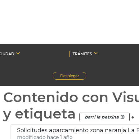
CIUDAD
TRÁMITES
Desplegar
Contenido con Vis
y etiqueta
.
barri la petxina
Solicitudes aparcamiento zona naranja La P
modificado hace 1 año