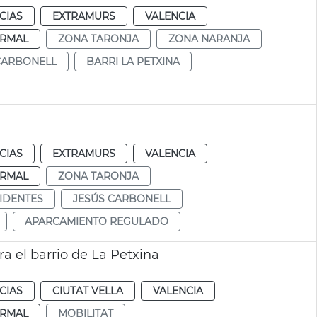
CIAS
EXTRAMURS
VALENCIA
RMAL
ZONA TARONJA
ZONA NARANJA
CARBONELL
BARRI LA PETXINA
CIAS
EXTRAMURS
VALENCIA
RMAL
ZONA TARONJA
IDENTES
JESÚS CARBONELL
APARCAMIENTO REGULADO
a el barrio de La Petxina
CIAS
CIUTAT VELLA
VALENCIA
RMAL
MOBILITAT