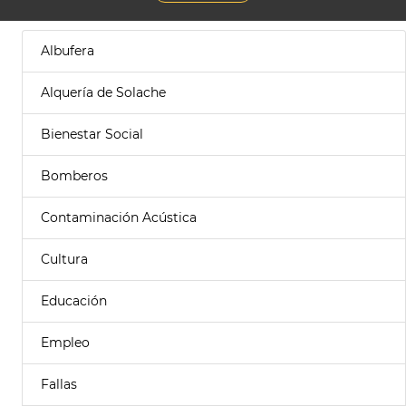
Albufera
Alquería de Solache
Bienestar Social
Bomberos
Contaminación Acústica
Cultura
Educación
Empleo
Fallas