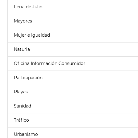
Feria de Julio
Mayores
Mujer e Igualdad
Naturia
Oficina Información Consumidor
Participación
Playas
Sanidad
Tráfico
Urbanismo