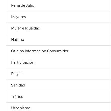
Feria de Julio
Mayores
Mujer e Igualdad
Naturia
Oficina Información Consumidor
Participación
Playas
Sanidad
Tráfico
Urbanismo