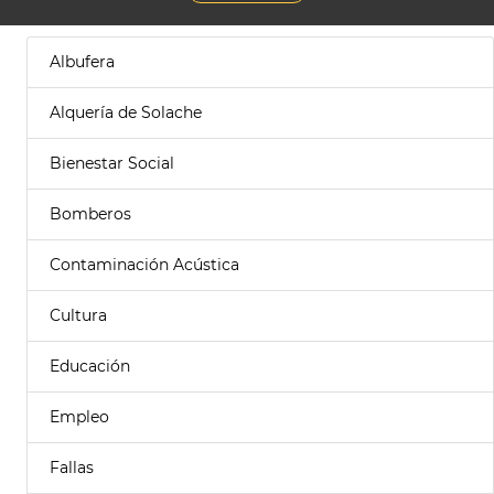
Albufera
Alquería de Solache
Bienestar Social
Bomberos
Contaminación Acústica
Cultura
Educación
Empleo
Fallas