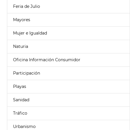
Feria de Julio
Mayores
Mujer e Igualdad
Naturia
Oficina Información Consumidor
Participación
Playas
Sanidad
Tráfico
Urbanismo