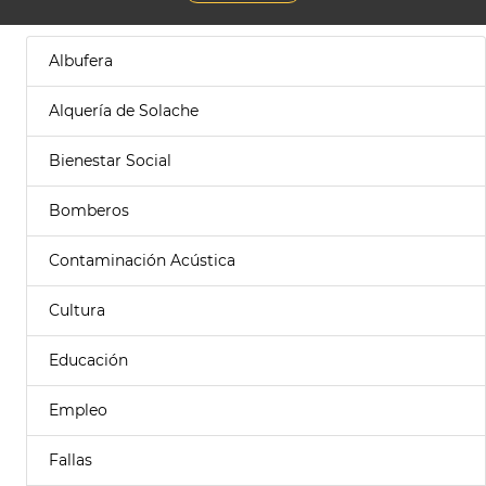
Albufera
Alquería de Solache
Bienestar Social
Bomberos
Contaminación Acústica
Cultura
Educación
Empleo
Fallas