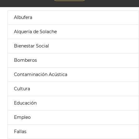
Albufera
Alquería de Solache
Bienestar Social
Bomberos
Contaminación Acústica
Cultura
Educación
Empleo
Fallas