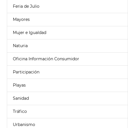
Feria de Julio
Mayores
Mujer e Igualdad
Naturia
Oficina Información Consumidor
Participación
Playas
Sanidad
Tráfico
Urbanismo