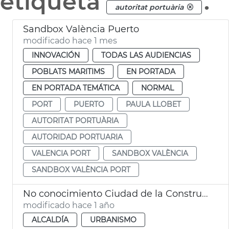
etiqueta
.
autoritat portuària
Sandbox València Puerto
modificado hace 1 mes
INNOVACIÓN
TODAS LAS AUDIENCIAS
POBLATS MARITIMS
EN PORTADA
EN PORTADA TEMÁTICA
NORMAL
PORT
PUERTO
PAULA LLOBET
AUTORITAT PORTUÀRIA
AUTORIDAD PORTUARIA
VALENCIA PORT
SANDBOX VALÈNCIA
SANDBOX VALÈNCIA PORT
No conocimiento Ciudad de la Construcció
modificado hace 1 año
ALCALDÍA
URBANISMO