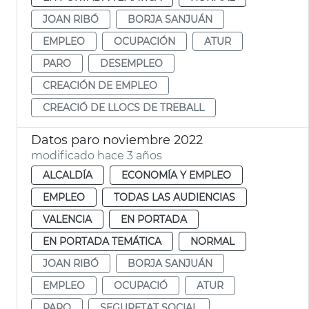
JOAN RIBÓ
BORJA SANJUÁN
EMPLEO
OCUPACIÓN
ATUR
PARO
DESEMPLEO
CREACIÓN DE EMPLEO
CREACIÓ DE LLOCS DE TREBALL
Datos paro noviembre 2022
modificado hace 3 años
ALCALDÍA
ECONOMÍA Y EMPLEO
EMPLEO
TODAS LAS AUDIENCIAS
VALENCIA
EN PORTADA
EN PORTADA TEMÁTICA
NORMAL
JOAN RIBÓ
BORJA SANJUÁN
EMPLEO
OCUPACIÓ
ATUR
PARO
SEGURETAT SOCIAL