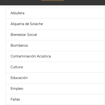
Albufera
Alquería de Solache
Bienestar Social
Bomberos
Contaminación Acústica
Cultura
Educación
Empleo
Fallas