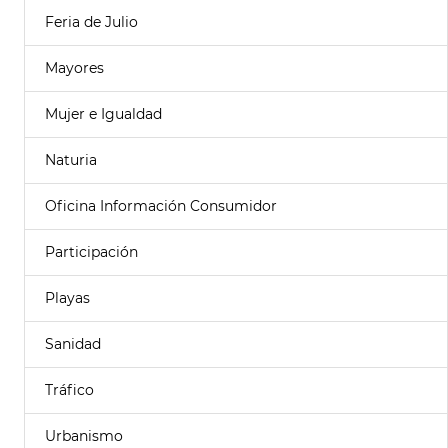
Feria de Julio
Mayores
Mujer e Igualdad
Naturia
Oficina Información Consumidor
Participación
Playas
Sanidad
Tráfico
Urbanismo