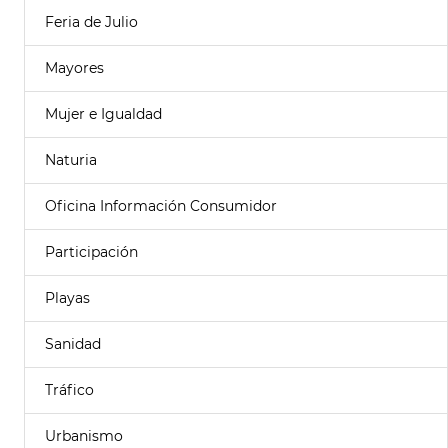
Feria de Julio
Mayores
Mujer e Igualdad
Naturia
Oficina Información Consumidor
Participación
Playas
Sanidad
Tráfico
Urbanismo