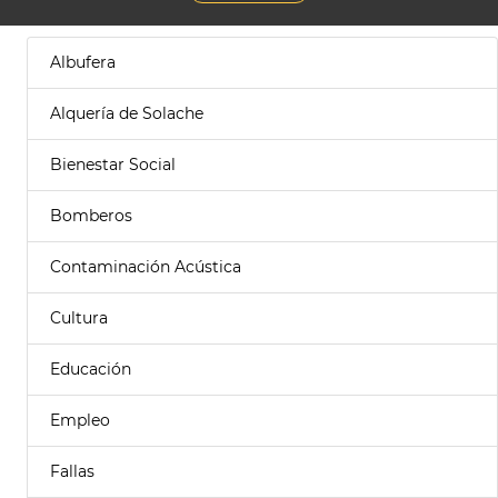
Albufera
Alquería de Solache
Bienestar Social
Bomberos
Contaminación Acústica
Cultura
Educación
Empleo
Fallas