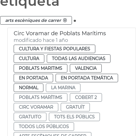
etiqueta
.
arts escèniques de carrer
Circ Voramar de Poblats Marítims
modificado hace 1 año
CULTURA Y FIESTAS POPULARES
CULTURA
TODAS LAS AUDIENCIAS
POBLATS MARITIMS
VALENCIA
EN PORTADA
EN PORTADA TEMÁTICA
NORMAL
LA MARINA
POBLATS MARÍTIMS
COBERT 2
CIRC VORAMAR
GRATUÏT
GRATUITO
TOTS ELS PÚBLICS
TODOS LOS PÚBLICOS