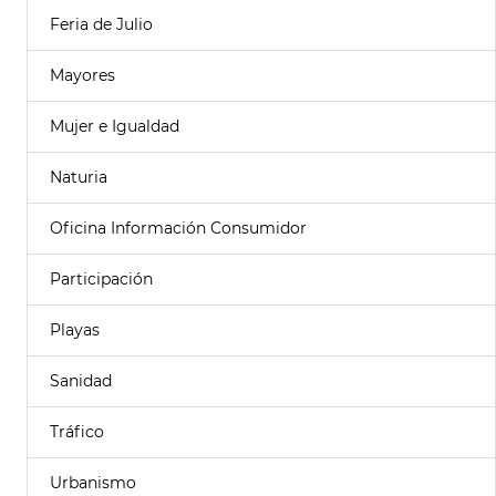
Feria de Julio
Mayores
Mujer e Igualdad
Naturia
Oficina Información Consumidor
Participación
Playas
Sanidad
Tráfico
Urbanismo