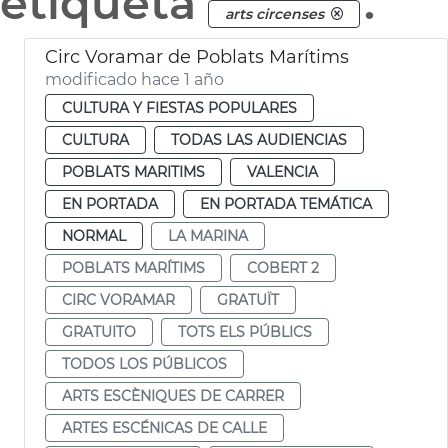
etiqueta
.
arts circenses
Circ Voramar de Poblats Marítims
modificado hace 1 año
CULTURA Y FIESTAS POPULARES
CULTURA
TODAS LAS AUDIENCIAS
POBLATS MARITIMS
VALENCIA
EN PORTADA
EN PORTADA TEMÁTICA
NORMAL
LA MARINA
POBLATS MARÍTIMS
COBERT 2
CIRC VORAMAR
GRATUÏT
GRATUITO
TOTS ELS PÚBLICS
TODOS LOS PÚBLICOS
ARTS ESCÈNIQUES DE CARRER
ARTES ESCÉNICAS DE CALLE