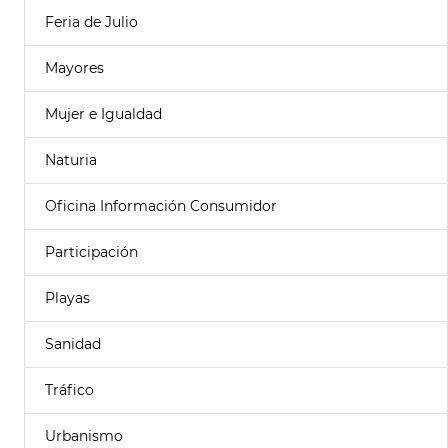
Feria de Julio
Mayores
Mujer e Igualdad
Naturia
Oficina Información Consumidor
Participación
Playas
Sanidad
Tráfico
Urbanismo