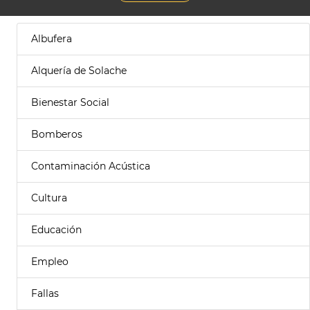
Albufera
Alquería de Solache
Bienestar Social
Bomberos
Contaminación Acústica
Cultura
Educación
Empleo
Fallas