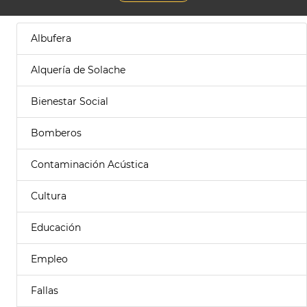
Albufera
Alquería de Solache
Bienestar Social
Bomberos
Contaminación Acústica
Cultura
Educación
Empleo
Fallas