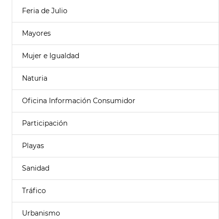
Feria de Julio
Mayores
Mujer e Igualdad
Naturia
Oficina Información Consumidor
Participación
Playas
Sanidad
Tráfico
Urbanismo