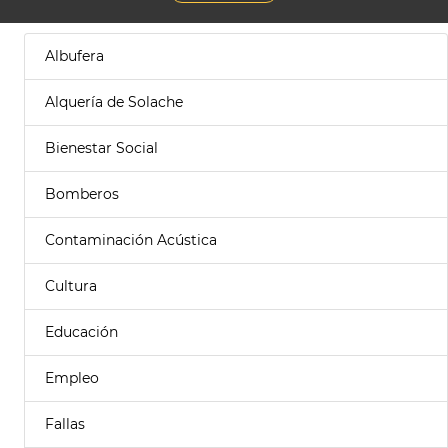
Albufera
Alquería de Solache
Bienestar Social
Bomberos
Contaminación Acústica
Cultura
Educación
Empleo
Fallas