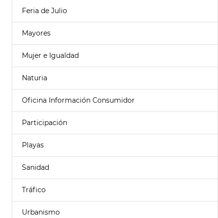
Feria de Julio
Mayores
Mujer e Igualdad
Naturia
Oficina Información Consumidor
Participación
Playas
Sanidad
Tráfico
Urbanismo