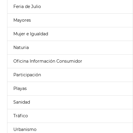
Feria de Julio
Mayores
Mujer e Igualdad
Naturia
Oficina Información Consumidor
Participación
Playas
Sanidad
Tráfico
Urbanismo