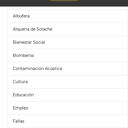
Albufera
Alquería de Solache
Bienestar Social
Bomberos
Contaminación Acústica
Cultura
Educación
Empleo
Fallas