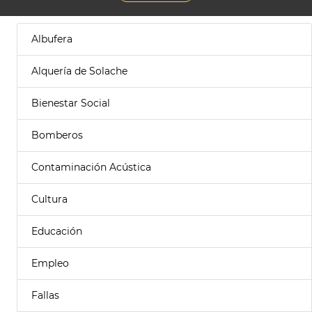
Albufera
Alquería de Solache
Bienestar Social
Bomberos
Contaminación Acústica
Cultura
Educación
Empleo
Fallas