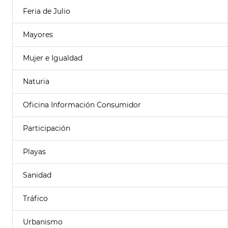
Feria de Julio
Mayores
Mujer e Igualdad
Naturia
Oficina Información Consumidor
Participación
Playas
Sanidad
Tráfico
Urbanismo