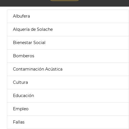
Albufera
Alquería de Solache
Bienestar Social
Bomberos
Contaminación Acústica
Cultura
Educación
Empleo
Fallas