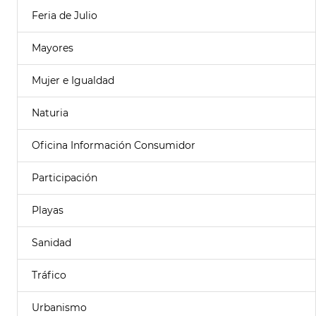
Feria de Julio
Mayores
Mujer e Igualdad
Naturia
Oficina Información Consumidor
Participación
Playas
Sanidad
Tráfico
Urbanismo