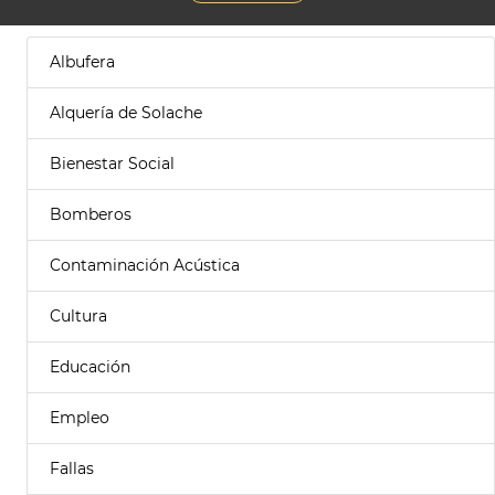
Albufera
Alquería de Solache
Bienestar Social
Bomberos
Contaminación Acústica
Cultura
Educación
Empleo
Fallas