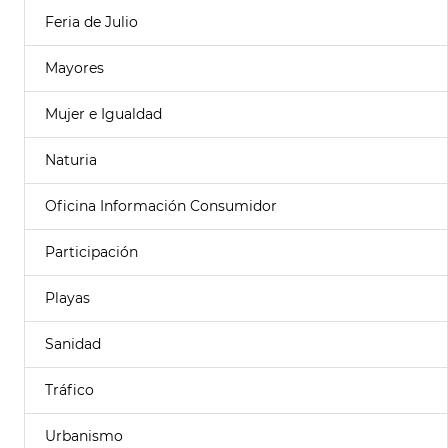
Feria de Julio
Mayores
Mujer e Igualdad
Naturia
Oficina Información Consumidor
Participación
Playas
Sanidad
Tráfico
Urbanismo