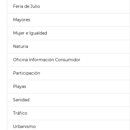
Feria de Julio
Mayores
Mujer e Igualdad
Naturia
Oficina Información Consumidor
Participación
Playas
Sanidad
Tráfico
Urbanismo