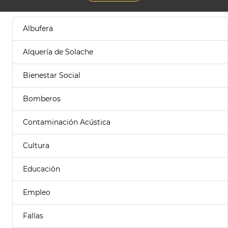
Albufera
Alquería de Solache
Bienestar Social
Bomberos
Contaminación Acústica
Cultura
Educación
Empleo
Fallas