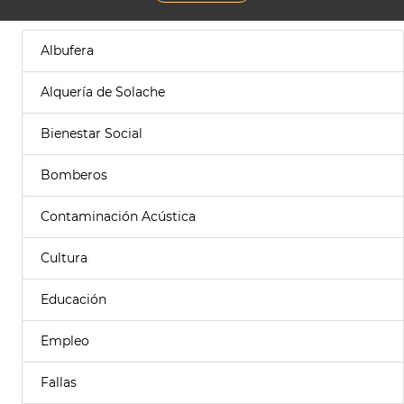
Albufera
Alquería de Solache
Bienestar Social
Bomberos
Contaminación Acústica
Cultura
Educación
Empleo
Fallas