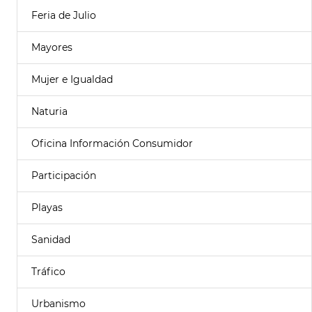
Feria de Julio
Mayores
Mujer e Igualdad
Naturia
Oficina Información Consumidor
Participación
Playas
Sanidad
Tráfico
Urbanismo